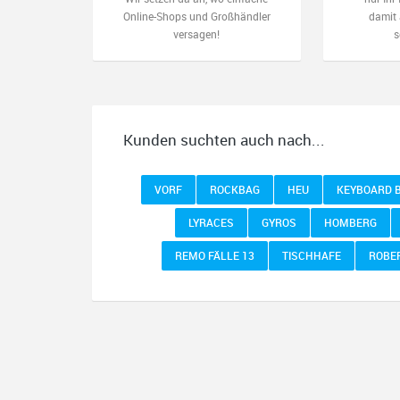
Online-Shops und Großhändler
damit 
versagen!
s
Kunden suchten auch nach...
VORF
ROCKBAG
HEU
KEYBOARD 
LYRACES
GYROS
HOMBERG
REMO FÄLLE 13
TISCHHAFE
ROBE