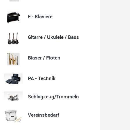
E - Klaviere
Quelle: Google-Rezension
Gitarre / Ukulele / Bass
Karl-Heinz Lubitz
Korrespondenz, Kommunikation und Verkauf top.
Bläser / Flöten
Abholung der Ware reibungslos.
Sehr zu empfehlen....
P.S. Warum in die Ferne schweifen wenn Gutes liegt
auch nah!
PA - Technik
Schlagzeug/Trommeln
Quelle: Google-Rezension
Vereinsbedarf