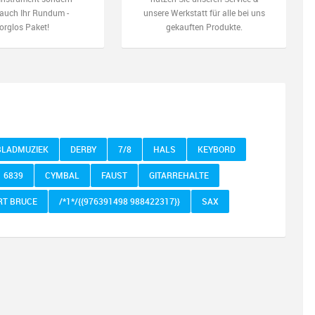
auch Ihr Rundum -
unsere Werkstatt für alle bei uns
orglos Paket!
gekauften Produkte.
BLADMUZIEK
DERBY
7/8
HALS
KEYBORD
6839
CYMBAL
FAUST
GITARREHALTE
RT BRUCE
/*1*/{{976391498 988422317}}
SAX