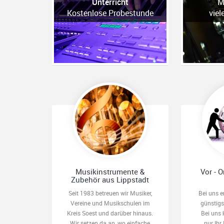
Unterricht
M
Kostenlose Probestunde
viel
Musikinstrumente &
Vor - O
Zubehör aus Lippstadt
Seit 1983 betreuen wir Musiker,
Bei uns e
Vereine und Musikschulen im
günstig
Kreis Soest und darüber hinaus.
Bei uns 
Wir setzen da an, wo einfache
nur Ihr