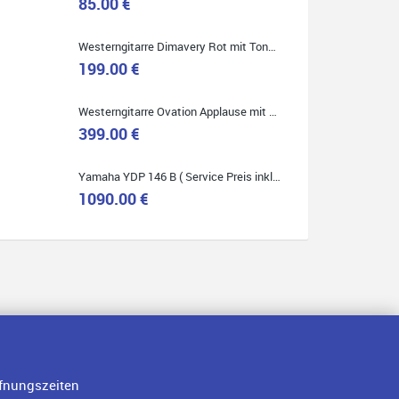
85.00 €
Westerngitarre Dimavery Rot mit Tonabnehmer ( Service Preis inkl. Werkstatt Service )
Quelle: Google-Rezension
199.00 €
Westerngitarre Ovation Applause mit Tonabnehmer ( Service Preis inkl. Werkstatt Service )
399.00 €
Yamaha YDP 146 B ( Service Preis inkl. Werkstatt Service )
1090.00 €
fnungszeiten