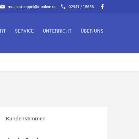
musikstoeppel@t-online.de
02941 / 15656
ART
SERVICE
UNTERRICHT
ÜBER UNS
Kundenstimmen