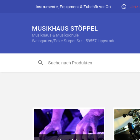
Instrumente, Equipment & Zubehör vor Ort...
Jetzt
MUSIKHAUS STÖPPEL
Musikhaus & Musikschule
Weingarten/Ecke Stirper Str. - 59557 Lippstadt