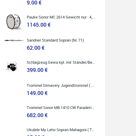
9.00 €
Marie-Luise Mroß
Pauke Sonor MC 2614 Gewicht nur : 4,9 kg ( Service Preis inkl. Werkstatt Service )
Ich bin super zufrieden mit meiner neuen Ukulele!
1145.00 €
Einfach am Freitag vorbeigekommen, eben geklingelt
und top beraten worden. Ich würde den Besuch im
Musikgeschäft Stöppel jedem Onlineshopping
vorziehen.
Sandner Standard Sopran (Nr. 71)
62.00 €
Schlagzeug Gewa kpl. mit Ständer/Becken/Hocker DER RENNER ! (Service Preis inkl. Werkstatt Service)
399.00 €
Quelle: Google-Rezension
Trommel Dimavery Jugendtrommel ( Service Preis inkl. Werkstatt Service )
149.00 €
Bella :D
Trommel Sonor MB 1410 CW Paradetrommel ( Service Preis inkl. Werkstatt Service )
Klein...aber fein!
682.00 €
Toller Service, nette Leute. Immer wieder gerne..
Ukulele My Leho Sopran Mahagoni ( Top Empfehlung ! )