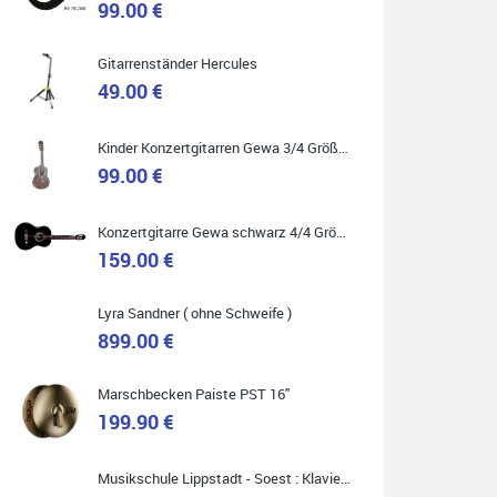
99.00 €
Gitarrenständer Hercules
49.00 €
Quelle: Google-Rezension
Kinder Konzertgitarren Gewa 3/4 Größe ( Service Preis inkl. Werkstatt Service )
99.00 €
Carsten Spiegel
Konzertgitarre Gewa schwarz 4/4 Größe ( Service Preis inkl. Werkstatt Service )
Ich war auf der Suche nach einem neuen Keyboard
und bin begeistert: ich bin super beraten worden,
159.00 €
aktuell natürlich nur telefonisch. Nachdem die
Entscheidung zum Kauf gefallen war, wurde alles
zusammengestellt, so dass ich alles nur noch
abholen musste. Top!
Lyra Sandner ( ohne Schweife )
899.00 €
Marschbecken Paiste PST 16"
199.90 €
Quelle: Google-Rezension
Musikschule Lippstadt - Soest : Klavier & Keyboardunterricht