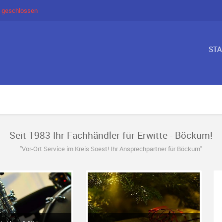
 geschlossen
ST
Seit 1983 Ihr Fachhändler für Erwitte - Böckum!
"Vor-Ort Service im Kreis Soest! Ihr Ansprechpartner für Böckum"