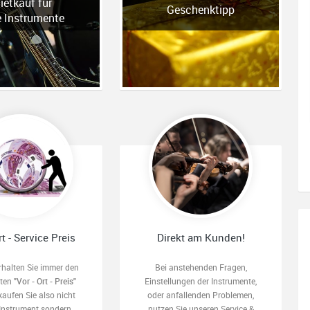
ietkauf für
Geschenktipp
e Instrumente
rt - Service Preis
Direkt am Kunden!
rhalten Sie immer den
Bei anstehenden Fragen,
sten
"Vor - Ort - Preis"
Einstellungen der Instrumente,
kaufen Sie also nicht
oder anfallenden Problemen,
 Instrument sondern
nutzen Sie unseren Service &