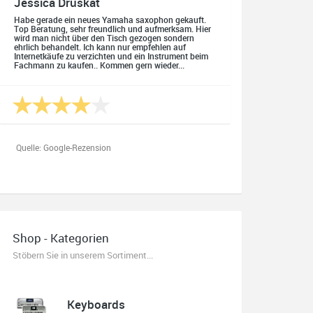
Jessica Druskat
Habe gerade ein neues Yamaha saxophon gekauft.
Top Beratung, sehr freundlich und aufmerksam. Hier
wird man nicht über den Tisch gezogen sondern
ehrlich behandelt. Ich kann nur empfehlen auf
Internetkäufe zu verzichten und ein Instrument beim
Fachmann zu kaufen.. Kommen gern wieder...
Quelle: Google-Rezension
Oliver Salzmann
Habe mir heute eine E-Gitarre und einen Amp gekauft.
Shop - Kategorien
Erstklassige Beratung vom Chef. Hier fühlt man sich
aufgehoben. Finger weg vom Internet. Kauft beim
Stöbern Sie in unserem Sortiment...
Fachmann zu guten Konditionen. Es zahlt sich aus.
Ich kaufe hier immer wieder!
Keyboards