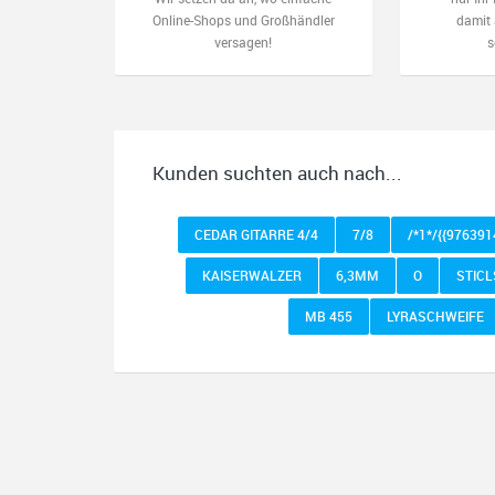
Online-Shops und Großhändler
damit 
versagen!
s
Kunden suchten auch nach...
CEDAR GITARRE 4/4
7/8
/*1*/{{97639
KAISERWALZER
6,3MM
O
STICL
MB 455
LYRASCHWEIFE