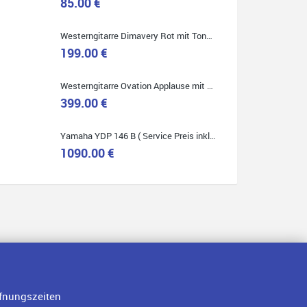
85.00 €
Westerngitarre Dimavery Rot mit Tonabnehmer ( Service Preis inkl. Werkstatt Service )
Quelle: Google-Rezension
199.00 €
Westerngitarre Ovation Applause mit Tonabnehmer ( Service Preis inkl. Werkstatt Service )
399.00 €
Yamaha YDP 146 B ( Service Preis inkl. Werkstatt Service )
1090.00 €
fnungszeiten