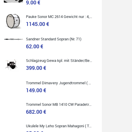
9.00 €
Marie-Luise Mroß
Pauke Sonor MC 2614 Gewicht nur : 4,9 kg ( Service Preis inkl. Werkstatt Service )
Ich bin super zufrieden mit meiner neuen Ukulele!
1145.00 €
Einfach am Freitag vorbeigekommen, eben geklingelt
und top beraten worden. Ich würde den Besuch im
Musikgeschäft Stöppel jedem Onlineshopping
vorziehen.
Sandner Standard Sopran (Nr. 71)
62.00 €
Schlagzeug Gewa kpl. mit Ständer/Becken/Hocker DER RENNER ! (Service Preis inkl. Werkstatt Service)
399.00 €
Quelle: Google-Rezension
Trommel Dimavery Jugendtrommel ( Service Preis inkl. Werkstatt Service )
149.00 €
Bella :D
Trommel Sonor MB 1410 CW Paradetrommel ( Service Preis inkl. Werkstatt Service )
Klein...aber fein!
682.00 €
Toller Service, nette Leute. Immer wieder gerne..
Ukulele My Leho Sopran Mahagoni ( Top Empfehlung ! )