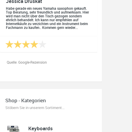
Jessica Druskat
Habe gerade ein neues Yamaha saxophon gekauft.
Top Beratung, sehr freundlich und aufmerksam. Hier
wird man nicht über den Tisch gezogen sondern
ehrlich behandelt. Ich kann nur empfehlen auf
Internetkäufe zu verzichten und ein Instrument beim
Fachmann zu kaufen.. Kommen gern wieder...
Quelle: Google-Rezension
Oliver Salzmann
Habe mir heute eine E-Gitarre und einen Amp gekauft.
Shop - Kategorien
Erstklassige Beratung vom Chef. Hier fühlt man sich
aufgehoben. Finger weg vom Internet. Kauft beim
Stöbern Sie in unserem Sortiment...
Fachmann zu guten Konditionen. Es zahlt sich aus.
Ich kaufe hier immer wieder!
Keyboards