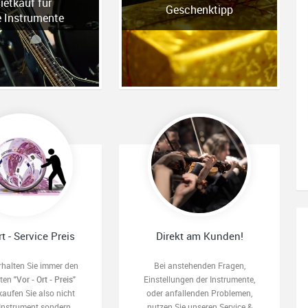
ietkauf für
Geschenktipp
e Instrumente
rt - Service Preis
Direkt am Kunden!
rhalten Sie immer den
Bei anstehenden Fragen,
sten
"Vor - Ort - Preis"
Einstellungen der Instrumente,
kaufen Sie also nicht
oder anfallenden Problemen,
 Instrument sondern
nutzen Sie unseren Service &