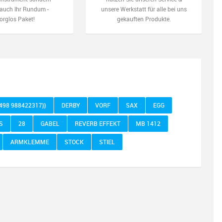
auch Ihr Rundum -
unsere Werkstatt für alle bei uns
orglos Paket!
gekauften Produkte.
1498 988422317}}
DERBY
VORF
SAX
EGG
S
28
GABEL
REVERB EFFEKT
MB 1412
ARMKLEMME
STOCK
STIEL