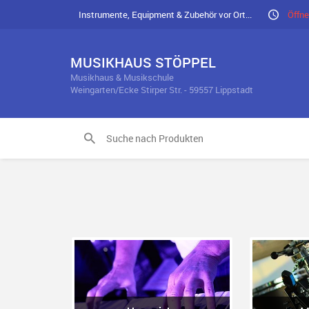
Instrumente, Equipment & Zubehör vor Ort...
Öffne
MUSIKHAUS STÖPPEL
Musikhaus & Musikschule
Weingarten/Ecke Stirper Str. - 59557 Lippstadt