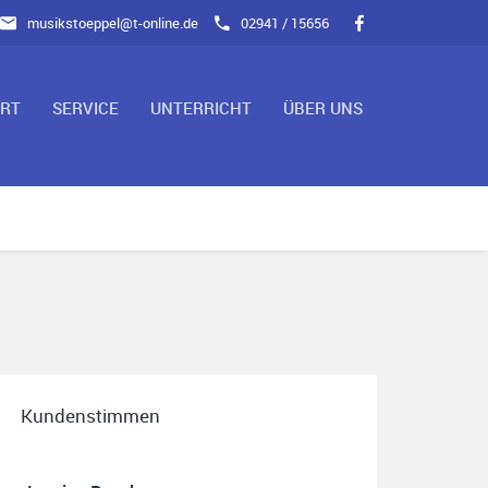
musikstoeppel@t-online.de
02941 / 15656
ART
SERVICE
UNTERRICHT
ÜBER UNS
Kundenstimmen