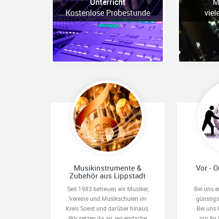
Unterricht
M
Kostenlose Probestunde
viel
Musikinstrumente &
Vor - O
Zubehör aus Lippstadt
Seit 1983 betreuen wir Musiker,
Bei uns e
Vereine und Musikschulen im
günstig
Kreis Soest und darüber hinaus.
Bei uns 
Wir setzen da an, wo einfache
nur Ihr