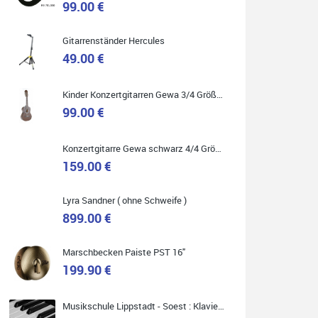
99.00 €
Gitarrenständer Hercules
49.00 €
Quelle: Google-Rezension
Kinder Konzertgitarren Gewa 3/4 Größe ( Service Preis inkl. Werkstatt Service )
99.00 €
Carsten Spiegel
Konzertgitarre Gewa schwarz 4/4 Größe ( Service Preis inkl. Werkstatt Service )
Ich war auf der Suche nach einem neuen Keyboard
und bin begeistert: ich bin super beraten worden,
159.00 €
aktuell natürlich nur telefonisch. Nachdem die
Entscheidung zum Kauf gefallen war, wurde alles
zusammengestellt, so dass ich alles nur noch
abholen musste. Top!
Lyra Sandner ( ohne Schweife )
899.00 €
Marschbecken Paiste PST 16"
199.90 €
Quelle: Google-Rezension
Musikschule Lippstadt - Soest : Klavier & Keyboardunterricht