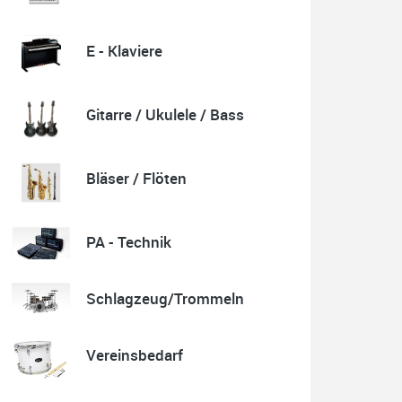
E - Klaviere
Quelle: Google-Rezension
Gitarre / Ukulele / Bass
Karl-Heinz Lubitz
Korrespondenz, Kommunikation und Verkauf top.
Bläser / Flöten
Abholung der Ware reibungslos.
Sehr zu empfehlen....
P.S. Warum in die Ferne schweifen wenn Gutes liegt
auch nah!
PA - Technik
Schlagzeug/Trommeln
Quelle: Google-Rezension
Vereinsbedarf