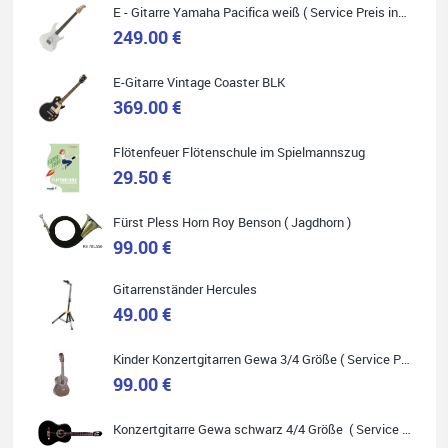
E - Gitarre Yamaha Pacifica weiß ( Service Preis inkl. Werkstatt Service )
249.00 €
E-Gitarre Vintage Coaster BLK
Quelle: Google-Rezension
369.00 €
Flötenfeuer Flötenschule im Spielmannszug
29.50 €
Helene Balluff
Das Musikhaus Stöppel ist super!
Fürst Pless Horn Roy Benson ( Jagdhorn )
Ich habe eine Westerngitarre gekauft.
99.00 €
Die Qualität und das Preis-Leistungsverhältnis sind erstaunlich.
Die Beratung und der Service war ebenfalls ausgezeichnet und
ich empfehle es jedem der sich ein Musikinstrument zulegen
möchte.
Gitarrenständer Hercules
49.00 €
Kinder Konzertgitarren Gewa 3/4 Größe ( Service Preis inkl. Werkstatt Service )
99.00 €
Quelle: Google-Rezension
Konzertgitarre Gewa schwarz 4/4 Größe ( Service Preis inkl. Werkstatt Service )