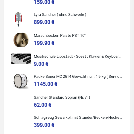
159.00 €
Lyra Sandner ( ohne Schweife )
Carsten Spiegel
899.00 €
Ich war auf der Suche nach einem neuen Keyboard und bin
begeistert: ich bin super beraten worden, aktuell natürlich nur
telefonisch. Nachdem die Entscheidung zum Kauf gefallen war,
wurde alles zusammengestellt, so dass ich alles nur noch
Marschbecken Paiste PST 16"
abholen musste. Top!
199.90 €
Musikschule Lippstadt - Soest : Klavier & Keyboardunterricht
9.00 €
Quelle: Google-Rezension
Pauke Sonor MC 2614 Gewicht nur : 4,9 kg ( Service Preis inkl. Werkstatt Service )
1145.00 €
Sandner Standard Sopran (Nr. 71)
62.00 €
Marie-Luise Mroß
Ich bin super zufrieden mit meiner neuen Ukulele! Einfach am
Schlagzeug Gewa kpl. mit Ständer/Becken/Hocker DER RENNER ! (Service Preis inkl. Werkstatt Service)
Freitag vorbeigekommen, eben geklingelt und top beraten
worden. Ich würde den Besuch im Musikgeschäft Stöppel jedem
399.00 €
Onlineshopping vorziehen.