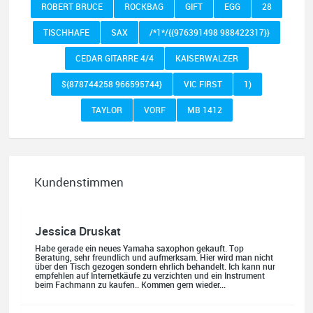
ROBERT BRUCE
ROCKBAG
GIFT
EGG
28
TISCHHAFE
SAX
/*1*/{{976391498 988422317}}
CEDAR GITARRE 4/4
KAISERWALZER
${878744258 966595744}
VIC FIRST
1)
TAYLOR
VORF
MB 1412
Kundenstimmen
Jessica Druskat
Habe gerade ein neues Yamaha saxophon gekauft. Top
Beratung, sehr freundlich und aufmerksam. Hier wird man nicht
über den Tisch gezogen sondern ehrlich behandelt. Ich kann nur
empfehlen auf Internetkäufe zu verzichten und ein Instrument
beim Fachmann zu kaufen.. Kommen gern wieder...