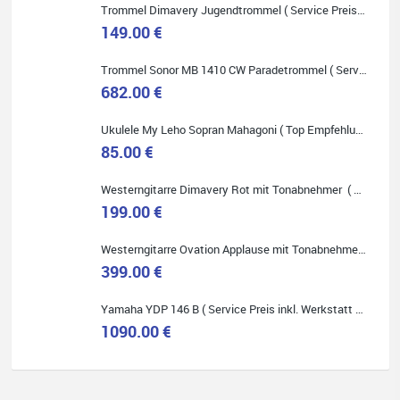
Trommel Dimavery Jugendtrommel ( Service Preis inkl. Werkstatt Service )
149.00 €
Trommel Sonor MB 1410 CW Paradetrommel ( Service Preis inkl. Werkstatt Service )
Quelle: Google-Rezension
682.00 €
Ukulele My Leho Sopran Mahagoni ( Top Empfehlung ! )
85.00 €
Westerngitarre Dimavery Rot mit Tonabnehmer ( Service Preis inkl. Werkstatt Service )
Bella :D
199.00 €
Klein...aber fein!
Toller Service, nette Leute. Immer wieder gerne..
Westerngitarre Ovation Applause mit Tonabnehmer ( Service Preis inkl. Werkstatt Service )
399.00 €
Yamaha YDP 146 B ( Service Preis inkl. Werkstatt Service )
1090.00 €
Quelle: Google-Rezension