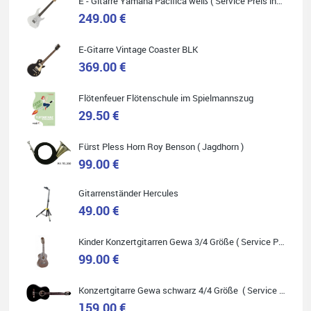
E - Gitarre Yamaha Pacifica weiß ( Service Preis inkl. Werkstatt Service )
249.00 €
E-Gitarre Vintage Coaster BLK
Quelle: Google-Rezension
369.00 €
Flötenfeuer Flötenschule im Spielmannszug
29.50 €
Helene Balluff
Das Musikhaus Stöppel ist super!
Fürst Pless Horn Roy Benson ( Jagdhorn )
Ich habe eine Westerngitarre gekauft.
99.00 €
Die Qualität und das Preis-Leistungsverhältnis sind erstaunlich.
Die Beratung und der Service war ebenfalls ausgezeichnet und
ich empfehle es jedem der sich ein Musikinstrument zulegen
möchte.
Gitarrenständer Hercules
49.00 €
Kinder Konzertgitarren Gewa 3/4 Größe ( Service Preis inkl. Werkstatt Service )
99.00 €
Quelle: Google-Rezension
Konzertgitarre Gewa schwarz 4/4 Größe ( Service Preis inkl. Werkstatt Service )
159.00 €