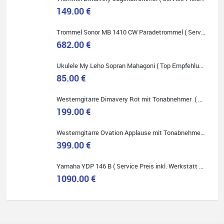
149.00 €
Trommel Sonor MB 1410 CW Paradetrommel ( Service Preis inkl. Werkstatt Service )
Quelle: Google-Rezension
682.00 €
Ukulele My Leho Sopran Mahagoni ( Top Empfehlung ! )
85.00 €
Westerngitarre Dimavery Rot mit Tonabnehmer ( Service Preis inkl. Werkstatt Service )
Bella :D
199.00 €
Klein...aber fein!
Toller Service, nette Leute. Immer wieder gerne..
Westerngitarre Ovation Applause mit Tonabnehmer ( Service Preis inkl. Werkstatt Service )
399.00 €
Yamaha YDP 146 B ( Service Preis inkl. Werkstatt Service )
1090.00 €
Quelle: Google-Rezension