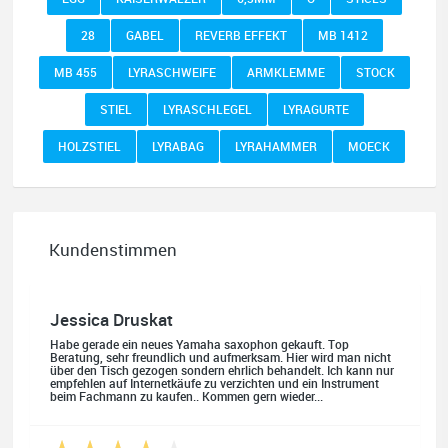
28
GABEL
REVERB EFFEKT
MB 1412
MB 455
LYRASCHWEIFE
ARMKLEMME
STOCK
STIEL
LYRASCHLEGEL
LYRAGURTE
HOLZSTIEL
LYRABAG
LYRAHAMMER
MOECK
Kundenstimmen
Jessica Druskat
Habe gerade ein neues Yamaha saxophon gekauft. Top
Beratung, sehr freundlich und aufmerksam. Hier wird man nicht
über den Tisch gezogen sondern ehrlich behandelt. Ich kann nur
empfehlen auf Internetkäufe zu verzichten und ein Instrument
beim Fachmann zu kaufen.. Kommen gern wieder...