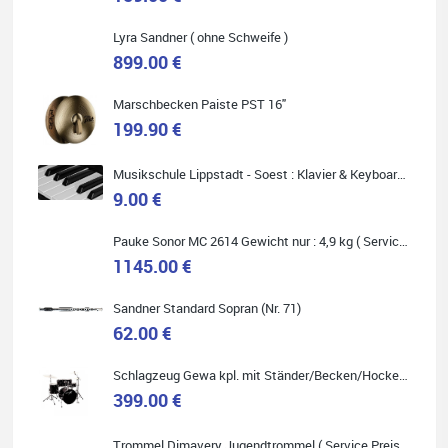
Lyra Sandner ( ohne Schweife )
Carsten Spiegel
899.00 €
Ich war auf der Suche nach einem neuen Keyboard und bin
begeistert: ich bin super beraten worden, aktuell natürlich nur
telefonisch. Nachdem die Entscheidung zum Kauf gefallen war,
Marschbecken Paiste PST 16"
wurde alles zusammengestellt, so dass ich alles nur noch
abholen musste. Top!
199.90 €
Musikschule Lippstadt - Soest : Klavier & Keyboardunterricht
9.00 €
Quelle: Google-Rezension
Pauke Sonor MC 2614 Gewicht nur : 4,9 kg ( Service Preis inkl. Werkstatt Service )
1145.00 €
Sandner Standard Sopran (Nr. 71)
62.00 €
Marie-Luise Mroß
Ich bin super zufrieden mit meiner neuen Ukulele! Einfach am
Schlagzeug Gewa kpl. mit Ständer/Becken/Hocker DER RENNER ! (Service Preis inkl. Werkstatt Service)
Freitag vorbeigekommen, eben geklingelt und top beraten
399.00 €
worden. Ich würde den Besuch im Musikgeschäft Stöppel jedem
Onlineshopping vorziehen.
Trommel Dimavery Jugendtrommel ( Service Preis inkl. Werkstatt Service )