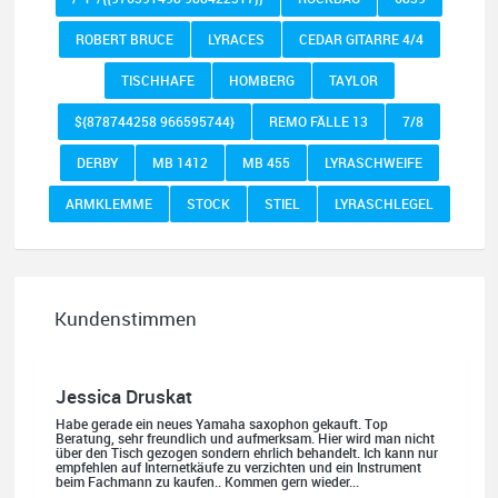
ROBERT BRUCE
LYRACES
CEDAR GITARRE 4/4
TISCHHAFE
HOMBERG
TAYLOR
${878744258 966595744}
REMO FÄLLE 13
7/8
DERBY
MB 1412
MB 455
LYRASCHWEIFE
ARMKLEMME
STOCK
STIEL
LYRASCHLEGEL
Kundenstimmen
Jessica Druskat
Habe gerade ein neues Yamaha saxophon gekauft. Top
Beratung, sehr freundlich und aufmerksam. Hier wird man nicht
über den Tisch gezogen sondern ehrlich behandelt. Ich kann nur
empfehlen auf Internetkäufe zu verzichten und ein Instrument
beim Fachmann zu kaufen.. Kommen gern wieder...