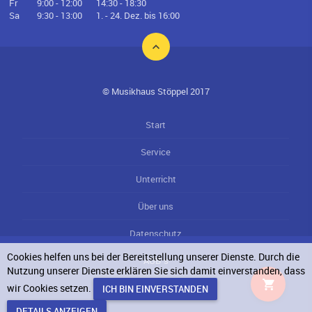
Fr
9:00 - 12:00
14:30 - 18:30
Sa
9:30 - 13:00
1. - 24. Dez. bis 16:00
© Musikhaus Stöppel 2017
Start
Service
Unterricht
Über uns
Datenschutz
Cookies helfen uns bei der Bereitstellung unserer Dienste. Durch die
AGB`s
Nutzung unserer Dienste erklären Sie sich damit einverstanden, dass
wir Cookies setzen.
Impressum
DETAILS ANZEIGEN