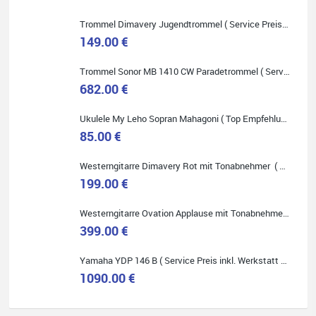
Onlineshopping vorziehen.
Trommel Dimavery Jugendtrommel ( Service Preis inkl. Werkstatt Service )
149.00 €
Trommel Sonor MB 1410 CW Paradetrommel ( Service Preis inkl. Werkstatt Service )
682.00 €
Quelle: Google-Rezension
Ukulele My Leho Sopran Mahagoni ( Top Empfehlung ! )
85.00 €
Westerngitarre Dimavery Rot mit Tonabnehmer ( Service Preis inkl. Werkstatt Service )
Bella :D
199.00 €
Klein...aber fein!
Toller Service, nette Leute. Immer wieder gerne..
Westerngitarre Ovation Applause mit Tonabnehmer ( Service Preis inkl. Werkstatt Service )
399.00 €
Yamaha YDP 146 B ( Service Preis inkl. Werkstatt Service )
1090.00 €
Quelle: Google-Rezension