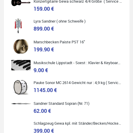
Konzertgitarre Gewa schwarz 4/4 Größe ( Service Preis inkl. Werkstatt Service )
159.00 €
Lyra Sandner ( ohne Schweife )
Carsten Spiegel
899.00 €
Ich war auf der Suche nach einem neuen Keyboard und bin
begeistert: ich bin super beraten worden, aktuell natürlich nur
telefonisch. Nachdem die Entscheidung zum Kauf gefallen war,
Marschbecken Paiste PST 16"
wurde alles zusammengestellt, so dass ich alles nur noch
abholen musste. Top!
199.90 €
Musikschule Lippstadt - Soest : Klavier & Keyboardunterricht
9.00 €
Pauke Sonor MC 2614 Gewicht nur : 4,9 kg ( Service Preis inkl. Werkstatt Service )
Quelle: Google-Rezension
1145.00 €
Sandner Standard Sopran (Nr. 71)
62.00 €
Marie-Luise Mroß
Ich bin super zufrieden mit meiner neuen Ukulele! Einfach am
Schlagzeug Gewa kpl. mit Ständer/Becken/Hocker DER RENNER ! (Service Preis inkl. Werkstatt Service)
Freitag vorbeigekommen, eben geklingelt und top beraten
399.00 €
worden. Ich würde den Besuch im Musikgeschäft Stöppel jedem