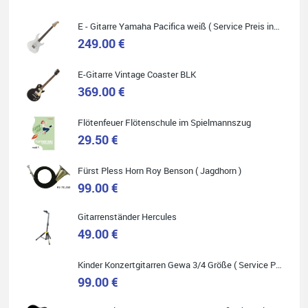
E - Gitarre Yamaha Pacifica weiß ( Service Preis inkl. Werkstatt Service )
249.00 €
E-Gitarre Vintage Coaster BLK
Quelle: Google-Rezension
369.00 €
Flötenfeuer Flötenschule im Spielmannszug
29.50 €
Helene Balluff
Fürst Pless Horn Roy Benson ( Jagdhorn )
Das Musikhaus Stöppel ist super!
Ich habe eine Westerngitarre gekauft.
99.00 €
Die Qualität und das Preis-Leistungsverhältnis sind erstaunlich.
Die Beratung und der Service war ebenfalls ausgezeichnet und
ich empfehle es jedem der sich ein Musikinstrument zulegen
Gitarrenständer Hercules
möchte.
49.00 €
Kinder Konzertgitarren Gewa 3/4 Größe ( Service Preis inkl. Werkstatt Service )
99.00 €
Quelle: Google-Rezension