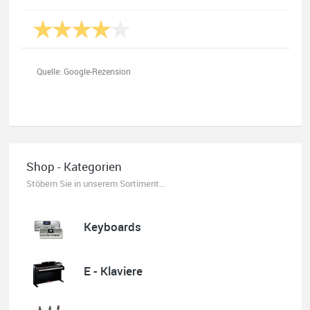
Quelle: Google-Rezension
Oliver Salzmann
Habe mir heute eine E-Gitarre und einen Amp gekauft.
Shop - Kategorien
Erstklassige Beratung vom Chef. Hier fühlt man sich
aufgehoben. Finger weg vom Internet. Kauft beim Fachmann zu
Stöbern Sie in unserem Sortiment...
guten Konditionen. Es zahlt sich aus. Ich kaufe hier immer
wieder!
Keyboards
E - Klaviere
Quelle: Google-Rezension