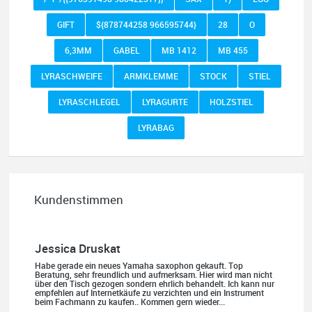
GIFT
${878744258 966595744}
28
O
6,3MM
GABEL
MB 1412
MB 455
LYRASCHWEIFE
ARMKLEMME
STOCK
STIEL
LYRASCHLEGEL
LYRAGURTE
HOLZSTIEL
LYRABAG
Kundenstimmen
Jessica Druskat
Habe gerade ein neues Yamaha saxophon gekauft. Top
Beratung, sehr freundlich und aufmerksam. Hier wird man nicht
über den Tisch gezogen sondern ehrlich behandelt. Ich kann nur
empfehlen auf Internetkäufe zu verzichten und ein Instrument
beim Fachmann zu kaufen.. Kommen gern wieder...