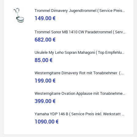
Trommel Dimavery Jugendtrommel ( Service Preis inkl. Werkstatt Service )
149.00 €
Trommel Sonor MB 1410 CW Paradetrommel ( Service Preis inkl. Werkstatt Service )
Quelle: Google-Rezension
682.00 €
Ukulele My Leho Sopran Mahagoni ( Top Empfehlung ! )
85.00 €
Bella :D
Westerngitarre Dimavery Rot mit Tonabnehmer ( Service Preis inkl. Werkstatt Service )
199.00 €
Klein...aber fein!
Toller Service, nette Leute. Immer wieder gerne..
Westerngitarre Ovation Applause mit Tonabnehmer ( Service Preis inkl. Werkstatt Service )
399.00 €
Yamaha YDP 146 B ( Service Preis inkl. Werkstatt Service )
1090.00 €
Quelle: Google-Rezension