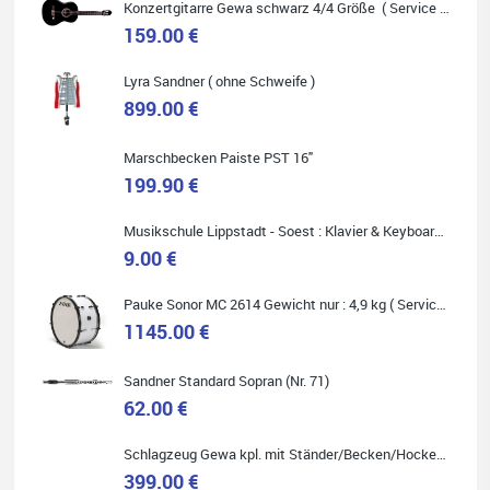
Konzertgitarre Gewa schwarz 4/4 Größe ( Service Preis inkl. Werkstatt Service )
159.00 €
Carsten Spiegel
Lyra Sandner ( ohne Schweife )
899.00 €
Ich war auf der Suche nach einem neuen Keyboard und bin
begeistert: ich bin super beraten worden, aktuell natürlich nur
telefonisch. Nachdem die Entscheidung zum Kauf gefallen war,
wurde alles zusammengestellt, so dass ich alles nur noch
Marschbecken Paiste PST 16"
abholen musste. Top!
199.90 €
Musikschule Lippstadt - Soest : Klavier & Keyboardunterricht
9.00 €
Quelle: Google-Rezension
Pauke Sonor MC 2614 Gewicht nur : 4,9 kg ( Service Preis inkl. Werkstatt Service )
1145.00 €
Sandner Standard Sopran (Nr. 71)
62.00 €
Marie-Luise Mroß
Ich bin super zufrieden mit meiner neuen Ukulele! Einfach am
Schlagzeug Gewa kpl. mit Ständer/Becken/Hocker DER RENNER ! (Service Preis inkl. Werkstatt Service)
Freitag vorbeigekommen, eben geklingelt und top beraten
worden. Ich würde den Besuch im Musikgeschäft Stöppel jedem
399.00 €
Onlineshopping vorziehen.