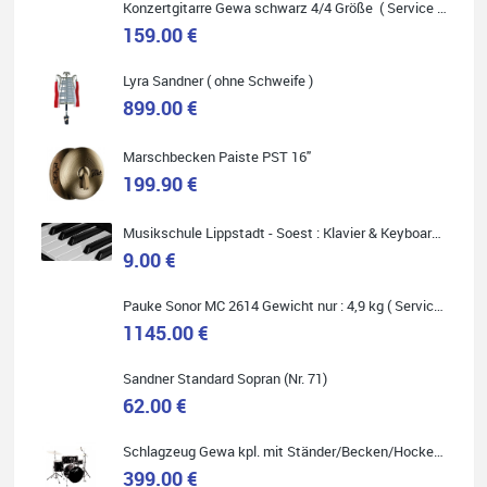
Konzertgitarre Gewa schwarz 4/4 Größe ( Service Preis inkl. Werkstatt Service )
159.00 €
Lyra Sandner ( ohne Schweife )
Carsten Spiegel
899.00 €
Ich war auf der Suche nach einem neuen Keyboard und bin
begeistert: ich bin super beraten worden, aktuell natürlich nur
telefonisch. Nachdem die Entscheidung zum Kauf gefallen war,
Marschbecken Paiste PST 16"
wurde alles zusammengestellt, so dass ich alles nur noch
abholen musste. Top!
199.90 €
Musikschule Lippstadt - Soest : Klavier & Keyboardunterricht
9.00 €
Quelle: Google-Rezension
Pauke Sonor MC 2614 Gewicht nur : 4,9 kg ( Service Preis inkl. Werkstatt Service )
1145.00 €
Sandner Standard Sopran (Nr. 71)
62.00 €
Marie-Luise Mroß
Ich bin super zufrieden mit meiner neuen Ukulele! Einfach am
Schlagzeug Gewa kpl. mit Ständer/Becken/Hocker DER RENNER ! (Service Preis inkl. Werkstatt Service)
Freitag vorbeigekommen, eben geklingelt und top beraten
399.00 €
worden. Ich würde den Besuch im Musikgeschäft Stöppel jedem