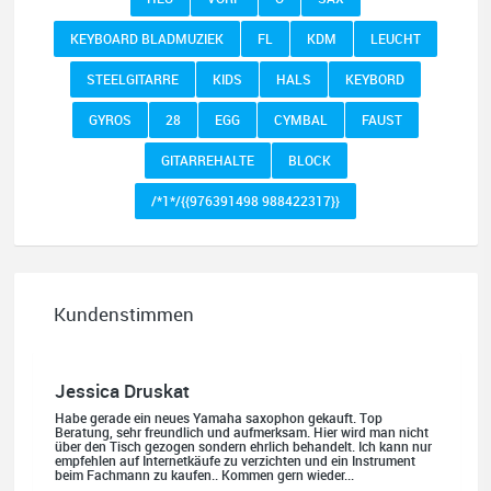
KEYBOARD BLADMUZIEK
FL
KDM
LEUCHT
STEELGITARRE
KIDS
HALS
KEYBORD
GYROS
28
EGG
CYMBAL
FAUST
GITARREHALTE
BLOCK
/*1*/{{976391498 988422317}}
Kundenstimmen
Jessica Druskat
Habe gerade ein neues Yamaha saxophon gekauft. Top
Beratung, sehr freundlich und aufmerksam. Hier wird man nicht
über den Tisch gezogen sondern ehrlich behandelt. Ich kann nur
empfehlen auf Internetkäufe zu verzichten und ein Instrument
beim Fachmann zu kaufen.. Kommen gern wieder...