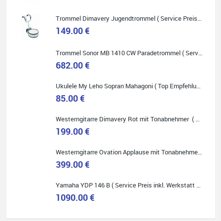
Onlineshopping vorziehen.
Trommel Dimavery Jugendtrommel ( Service Preis inkl. Werkstatt Service )
149.00 €
Trommel Sonor MB 1410 CW Paradetrommel ( Service Preis inkl. Werkstatt Service )
Quelle: Google-Rezension
682.00 €
Ukulele My Leho Sopran Mahagoni ( Top Empfehlung ! )
85.00 €
Westerngitarre Dimavery Rot mit Tonabnehmer ( Service Preis inkl. Werkstatt Service )
Bella :D
199.00 €
Klein...aber fein!
Toller Service, nette Leute. Immer wieder gerne..
Westerngitarre Ovation Applause mit Tonabnehmer ( Service Preis inkl. Werkstatt Service )
399.00 €
Yamaha YDP 146 B ( Service Preis inkl. Werkstatt Service )
1090.00 €
Quelle: Google-Rezension