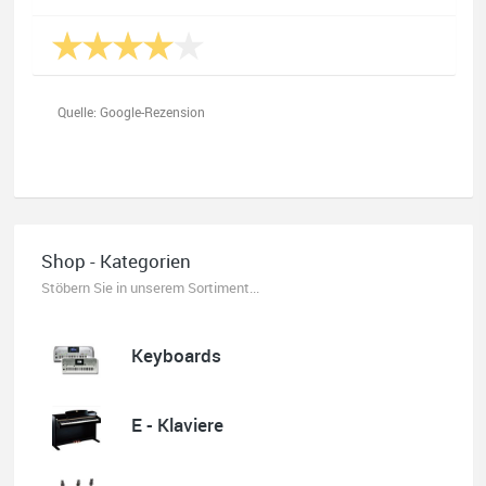
Quelle: Google-Rezension
Oliver Salzmann
Habe mir heute eine E-Gitarre und einen Amp gekauft.
Shop - Kategorien
Erstklassige Beratung vom Chef. Hier fühlt man sich
aufgehoben. Finger weg vom Internet. Kauft beim Fachmann zu
Stöbern Sie in unserem Sortiment...
guten Konditionen. Es zahlt sich aus. Ich kaufe hier immer
wieder!
Keyboards
E - Klaviere
Quelle: Google-Rezension