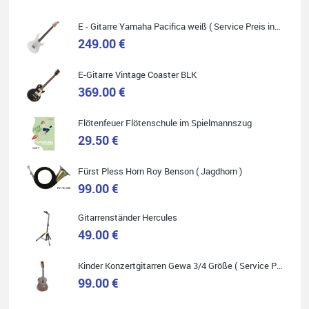
E - Gitarre Yamaha Pacifica weiß ( Service Preis inkl. Werkstatt Service )
249.00 €
E-Gitarre Vintage Coaster BLK
Quelle: Google-Rezension
369.00 €
Flötenfeuer Flötenschule im Spielmannszug
29.50 €
Helene Balluff
Fürst Pless Horn Roy Benson ( Jagdhorn )
Das Musikhaus Stöppel ist super!
Ich habe eine Westerngitarre gekauft.
99.00 €
Die Qualität und das Preis-Leistungsverhältnis sind erstaunlich.
Die Beratung und der Service war ebenfalls ausgezeichnet und
ich empfehle es jedem der sich ein Musikinstrument zulegen
Gitarrenständer Hercules
möchte.
49.00 €
Kinder Konzertgitarren Gewa 3/4 Größe ( Service Preis inkl. Werkstatt Service )
99.00 €
Quelle: Google-Rezension