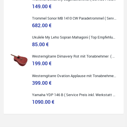
149.00 €
Trommel Sonor MB 1410 CW Paradetrommel ( Service Preis inkl. Werkstatt Service )
Quelle: Google-Rezension
682.00 €
Ukulele My Leho Sopran Mahagoni ( Top Empfehlung ! )
85.00 €
Westerngitarre Dimavery Rot mit Tonabnehmer ( Service Preis inkl. Werkstatt Service )
Bella :D
199.00 €
Klein...aber fein!
Toller Service, nette Leute. Immer wieder gerne..
Westerngitarre Ovation Applause mit Tonabnehmer ( Service Preis inkl. Werkstatt Service )
399.00 €
Yamaha YDP 146 B ( Service Preis inkl. Werkstatt Service )
1090.00 €
Quelle: Google-Rezension