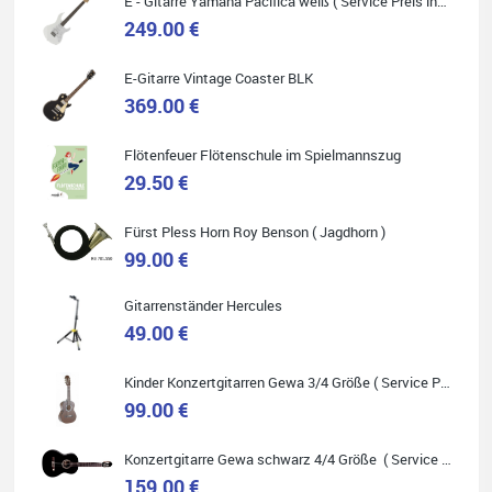
E - Gitarre Yamaha Pacifica weiß ( Service Preis inkl. Werkstatt Service )
249.00 €
E-Gitarre Vintage Coaster BLK
Quelle: Google-Rezension
369.00 €
Flötenfeuer Flötenschule im Spielmannszug
29.50 €
Helene Balluff
Fürst Pless Horn Roy Benson ( Jagdhorn )
Das Musikhaus Stöppel ist super!
Ich habe eine Westerngitarre gekauft.
99.00 €
Die Qualität und das Preis-Leistungsverhältnis sind erstaunlich.
Die Beratung und der Service war ebenfalls ausgezeichnet und
ich empfehle es jedem der sich ein Musikinstrument zulegen
Gitarrenständer Hercules
möchte.
49.00 €
Kinder Konzertgitarren Gewa 3/4 Größe ( Service Preis inkl. Werkstatt Service )
99.00 €
Quelle: Google-Rezension
Konzertgitarre Gewa schwarz 4/4 Größe ( Service Preis inkl. Werkstatt Service )
159.00 €