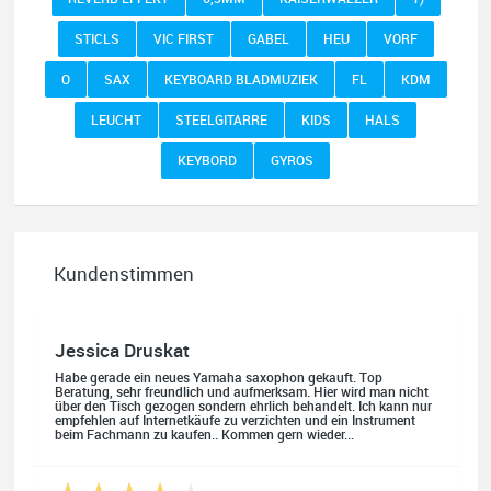
STICLS
VIC FIRST
GABEL
HEU
VORF
O
SAX
KEYBOARD BLADMUZIEK
FL
KDM
LEUCHT
STEELGITARRE
KIDS
HALS
KEYBORD
GYROS
Kundenstimmen
Jessica Druskat
Habe gerade ein neues Yamaha saxophon gekauft. Top
Beratung, sehr freundlich und aufmerksam. Hier wird man nicht
über den Tisch gezogen sondern ehrlich behandelt. Ich kann nur
empfehlen auf Internetkäufe zu verzichten und ein Instrument
beim Fachmann zu kaufen.. Kommen gern wieder...