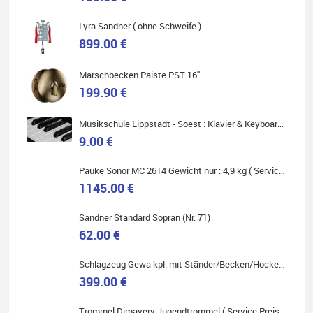
Lyra Sandner ( ohne Schweife )
Carsten Spiegel
899.00 €
Ich war auf der Suche nach einem neuen Keyboard und bin
begeistert: ich bin super beraten worden, aktuell natürlich nur
telefonisch. Nachdem die Entscheidung zum Kauf gefallen war,
Marschbecken Paiste PST 16"
wurde alles zusammengestellt, so dass ich alles nur noch
abholen musste. Top!
199.90 €
Musikschule Lippstadt - Soest : Klavier & Keyboardunterricht
9.00 €
Quelle: Google-Rezension
Pauke Sonor MC 2614 Gewicht nur : 4,9 kg ( Service Preis inkl. Werkstatt Service )
1145.00 €
Sandner Standard Sopran (Nr. 71)
62.00 €
Marie-Luise Mroß
Ich bin super zufrieden mit meiner neuen Ukulele! Einfach am
Schlagzeug Gewa kpl. mit Ständer/Becken/Hocker DER RENNER ! (Service Preis inkl. Werkstatt Service)
Freitag vorbeigekommen, eben geklingelt und top beraten
399.00 €
worden. Ich würde den Besuch im Musikgeschäft Stöppel jedem
Onlineshopping vorziehen.
Trommel Dimavery Jugendtrommel ( Service Preis inkl. Werkstatt Service )