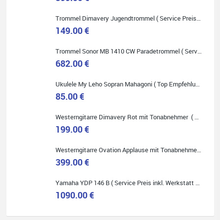
Trommel Dimavery Jugendtrommel ( Service Preis inkl. Werkstatt Service )
149.00 €
Trommel Sonor MB 1410 CW Paradetrommel ( Service Preis inkl. Werkstatt Service )
Quelle: Google-Rezension
682.00 €
Ukulele My Leho Sopran Mahagoni ( Top Empfehlung ! )
85.00 €
Bella :D
Westerngitarre Dimavery Rot mit Tonabnehmer ( Service Preis inkl. Werkstatt Service )
199.00 €
Klein...aber fein!
Toller Service, nette Leute. Immer wieder gerne..
Westerngitarre Ovation Applause mit Tonabnehmer ( Service Preis inkl. Werkstatt Service )
399.00 €
Yamaha YDP 146 B ( Service Preis inkl. Werkstatt Service )
1090.00 €
Quelle: Google-Rezension