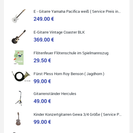
E - Gitarre Yamaha Pacifica weiß ( Service Preis inkl. Werkstatt Service )
249.00 €
E-Gitarre Vintage Coaster BLK
Quelle: Google-Rezension
369.00 €
Flötenfeuer Flötenschule im Spielmannszug
29.50 €
Helene Balluff
Das Musikhaus Stöppel ist super!
Fürst Pless Horn Roy Benson ( Jagdhorn )
Ich habe eine Westerngitarre gekauft.
99.00 €
Die Qualität und das Preis-Leistungsverhältnis sind erstaunlich.
Die Beratung und der Service war ebenfalls ausgezeichnet und
ich empfehle es jedem der sich ein Musikinstrument zulegen
möchte.
Gitarrenständer Hercules
49.00 €
Kinder Konzertgitarren Gewa 3/4 Größe ( Service Preis inkl. Werkstatt Service )
99.00 €
Quelle: Google-Rezension