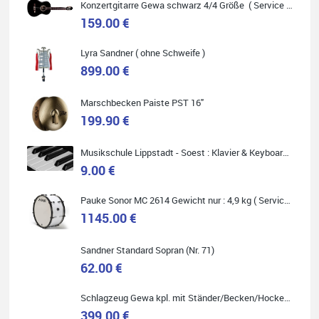
Konzertgitarre Gewa schwarz 4/4 Größe ( Service Preis inkl. Werkstatt Service )
159.00 €
Lyra Sandner ( ohne Schweife )
Carsten Spiegel
899.00 €
Ich war auf der Suche nach einem neuen Keyboard und bin
begeistert: ich bin super beraten worden, aktuell natürlich nur
telefonisch. Nachdem die Entscheidung zum Kauf gefallen war,
wurde alles zusammengestellt, so dass ich alles nur noch
Marschbecken Paiste PST 16"
abholen musste. Top!
199.90 €
Musikschule Lippstadt - Soest : Klavier & Keyboardunterricht
9.00 €
Quelle: Google-Rezension
Pauke Sonor MC 2614 Gewicht nur : 4,9 kg ( Service Preis inkl. Werkstatt Service )
1145.00 €
Sandner Standard Sopran (Nr. 71)
62.00 €
Marie-Luise Mroß
Ich bin super zufrieden mit meiner neuen Ukulele! Einfach am
Schlagzeug Gewa kpl. mit Ständer/Becken/Hocker DER RENNER ! (Service Preis inkl. Werkstatt Service)
Freitag vorbeigekommen, eben geklingelt und top beraten
worden. Ich würde den Besuch im Musikgeschäft Stöppel jedem
399.00 €
Onlineshopping vorziehen.