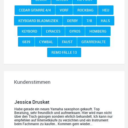
CEDAR GITARRE 4/4
VORF
ROCKBAG
HEU
KEYBOARD BLADMUZIEK
DERBY
7/8
HALS
KEYBORD
LYRACES
GYROS
HOMBERG
6839
CYMBAL
FAUST
GITARREHALTE
REMO FÄLLE 13
Kundenstimmen
Jessica Druskat
Habe gerade ein neues Yamaha saxophon gekauft. Top
Beratung, sehr freundlich und aufmerksam. Hier wird man nicht
über den Tisch gezogen sondern ehrlich behandelt. Ich kann nur
empfehlen auf Internetkäufe zu verzichten und ein Instrument
beim Fachmann zu kaufen.. Kommen gern wieder...