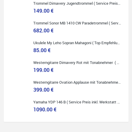
Trommel Dimavery Jugendtrommel ( Service Preis inkl. Werkstatt Service )
149.00 €
Quelle: Google-Rezension
Trommel Sonor MB 1410 CW Paradetrommel ( Service Preis inkl. Werkstatt Service )
682.00 €
Ukulele My Leho Sopran Mahagoni ( Top Empfehlung ! )
85.00 €
Bella :D
Westerngitarre Dimavery Rot mit Tonabnehmer ( Service Preis inkl. Werkstatt Service )
Klein...aber fein!
Toller Service, nette Leute. Immer wieder gerne..
199.00 €
Westerngitarre Ovation Applause mit Tonabnehmer ( Service Preis inkl. Werkstatt Service )
399.00 €
Yamaha YDP 146 B ( Service Preis inkl. Werkstatt Service )
1090.00 €
Quelle: Google-Rezension