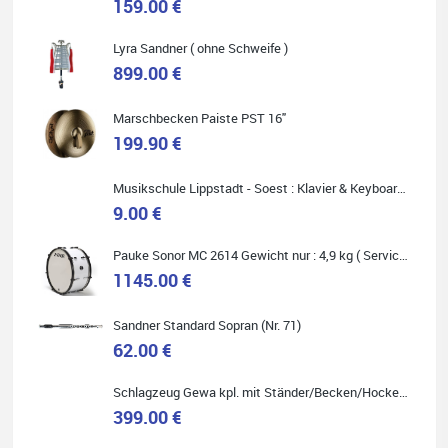
159.00 €
Carsten Spiegel
Lyra Sandner ( ohne Schweife )
Ich war auf der Suche nach einem neuen Keyboard und bin
899.00 €
begeistert: ich bin super beraten worden, aktuell natürlich nur
telefonisch. Nachdem die Entscheidung zum Kauf gefallen war,
wurde alles zusammengestellt, so dass ich alles nur noch
abholen musste. Top!
Marschbecken Paiste PST 16"
199.90 €
Musikschule Lippstadt - Soest : Klavier & Keyboardunterricht
9.00 €
Quelle: Google-Rezension
Pauke Sonor MC 2614 Gewicht nur : 4,9 kg ( Service Preis inkl. Werkstatt Service )
1145.00 €
Sandner Standard Sopran (Nr. 71)
Marie-Luise Mroß
62.00 €
Ich bin super zufrieden mit meiner neuen Ukulele! Einfach am
Freitag vorbeigekommen, eben geklingelt und top beraten
worden. Ich würde den Besuch im Musikgeschäft Stöppel jedem
Schlagzeug Gewa kpl. mit Ständer/Becken/Hocker DER RENNER ! (Service Preis inkl. Werkstatt Service)
Onlineshopping vorziehen.
399.00 €