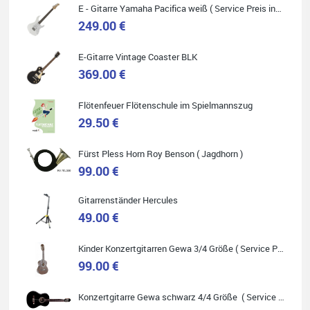
E - Gitarre Yamaha Pacifica weiß ( Service Preis inkl. Werkstatt Service )
249.00 €
Quelle: Google-Rezension
E-Gitarre Vintage Coaster BLK
369.00 €
Flötenfeuer Flötenschule im Spielmannszug
Helene Balluff
29.50 €
Das Musikhaus Stöppel ist super!
Ich habe eine Westerngitarre gekauft.
Fürst Pless Horn Roy Benson ( Jagdhorn )
Die Qualität und das Preis-Leistungsverhältnis sind erstaunlich.
Die Beratung und der Service war ebenfalls ausgezeichnet und
99.00 €
ich empfehle es jedem der sich ein Musikinstrument zulegen
möchte.
Gitarrenständer Hercules
49.00 €
Kinder Konzertgitarren Gewa 3/4 Größe ( Service Preis inkl. Werkstatt Service )
99.00 €
Quelle: Google-Rezension
Konzertgitarre Gewa schwarz 4/4 Größe ( Service Preis inkl. Werkstatt Service )