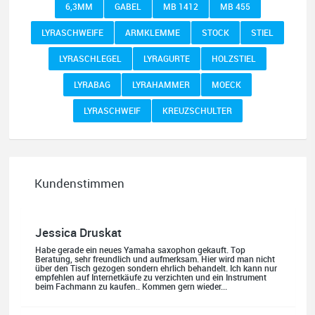
6,3MM
GABEL
MB 1412
MB 455
LYRASCHWEIFE
ARMKLEMME
STOCK
STIEL
LYRASCHLEGEL
LYRAGURTE
HOLZSTIEL
LYRABAG
LYRAHAMMER
MOECK
LYRASCHWEIF
KREUZSCHULTER
Kundenstimmen
Jessica Druskat
Habe gerade ein neues Yamaha saxophon gekauft. Top
Beratung, sehr freundlich und aufmerksam. Hier wird man nicht
über den Tisch gezogen sondern ehrlich behandelt. Ich kann nur
empfehlen auf Internetkäufe zu verzichten und ein Instrument
beim Fachmann zu kaufen.. Kommen gern wieder...