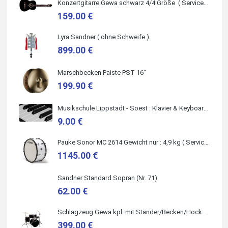
Konzertgitarre Gewa schwarz 4/4 Größe ( Service Preis inkl. Werkstatt Service )
159.00 €
Lyra Sandner ( ohne Schweife )
Marie-Luise Mroß
899.00 €
Ich bin super zufrieden mit meiner neuen Ukulele! Einfach am
Freitag vorbeigekommen, eben geklingelt und top beraten
worden. Ich würde den Besuch im Musikgeschäft Stöppel
Marschbecken Paiste PST 16"
jedem Onlineshopping vorziehen.
199.90 €
Musikschule Lippstadt - Soest : Klavier & Keyboardunterricht
9.00 €
Quelle: Google-Rezension
Pauke Sonor MC 2614 Gewicht nur : 4,9 kg ( Service Preis inkl. Werkstatt Service )
1145.00 €
Sandner Standard Sopran (Nr. 71)
62.00 €
Bella :D
Schlagzeug Gewa kpl. mit Ständer/Becken/Hocker DER RENNER ! (Service Preis inkl. Werkstatt Service)
Klein...aber fein!
Toller Service, nette Leute. Immer wieder gerne..
399.00 €