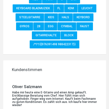
KEYBOARD BLADMUZIEK
FL
KDM
LEUCHT
Jessica Druskat
STEELGITARRE
KIDS
HALS
KEYBORD
Habe gerade ein neues Yamaha saxophon gekauft. Top
Beratung, sehr freundlich und aufmerksam. Hier wird man
nicht über den Tisch gezogen sondern ehrlich behandelt. Ich
GYROS
28
EGG
CYMBAL
FAUST
kann nur empfehlen auf Internetkäufe zu verzichten und ein
Instrument beim Fachmann zu kaufen.. Kommen gern
wieder...
GITARREHALTE
BLOCK
/*1*/{{976391498 988422317}}
Quelle: Google-Rezension
Kundenstimmen
Oliver Salzmann
Habe mir heute eine E-Gitarre und einen Amp gekauft.
Erstklassige Beratung vom Chef. Hier fühlt man sich
aufgehoben. Finger weg vom Internet. Kauft beim Fachmann
zu guten Konditionen. Es zahlt sich aus. Ich kaufe hier immer
wieder!