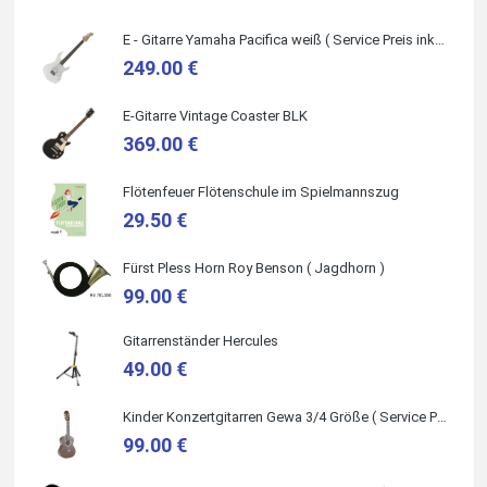
Die Beratung und der Service war ebenfalls ausgezeichnet
und ich empfehle es jedem der sich ein Musikinstrument
zulegen möchte.
E - Gitarre Yamaha Pacifica weiß ( Service Preis inkl. Werkstatt Service )
249.00 €
E-Gitarre Vintage Coaster BLK
369.00 €
Quelle: Google-Rezension
Flötenfeuer Flötenschule im Spielmannszug
29.50 €
Carsten Spiegel
Fürst Pless Horn Roy Benson ( Jagdhorn )
Ich war auf der Suche nach einem neuen Keyboard und bin
99.00 €
begeistert: ich bin super beraten worden, aktuell natürlich
nur telefonisch. Nachdem die Entscheidung zum Kauf
gefallen war, wurde alles zusammengestellt, so dass ich
alles nur noch abholen musste. Top!
Gitarrenständer Hercules
49.00 €
Kinder Konzertgitarren Gewa 3/4 Größe ( Service Preis inkl. Werkstatt Service )
99.00 €
Quelle: Google-Rezension