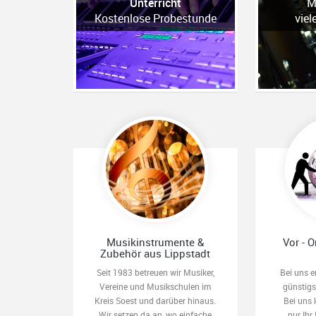
Unterricht
M
Kostenlose Probestunde
viel
Musikinstrumente &
Vor - O
Zubehör aus Lippstadt
Seit 1983 betreuen wir Musiker,
Bei uns e
Vereine und Musikschulen im
günstig
Kreis Soest und darüber hinaus.
Bei uns 
Wir setzen da an, wo einfache
nur Ihr