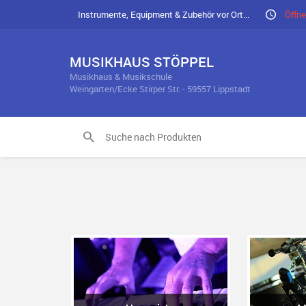
Instrumente, Equipment & Zubehör vor Ort...
Öffne
MUSIKHAUS STÖPPEL
Musikhaus & Musikschule
Weingarten/Ecke Stirper Str. - 59557 Lippstadt