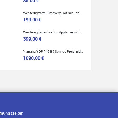
85.00 €
Westerngitarre Dimavery Rot mit Tonabnehmer ( Service Preis inkl. Werkstatt Service )
199.00 €
Quelle: Google-Rezension
Westerngitarre Ovation Applause mit Tonabnehmer ( Service Preis inkl. Werkstatt Service )
399.00 €
Yamaha YDP 146 B ( Service Preis inkl. Werkstatt Service )
1090.00 €
fnungszeiten