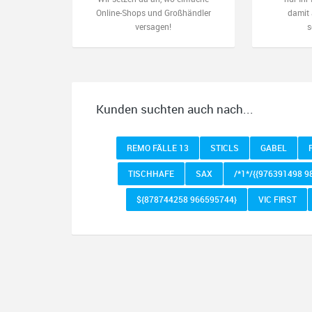
Online-Shops und Großhändler
damit 
versagen!
s
Kunden suchten auch nach...
REMO FÄLLE 13
STICLS
GABEL
TISCHHAFE
SAX
/*1*/{{976391498 9
${878744258 966595744}
VIC FIRST