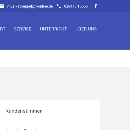
musikstoeppel@t-online.de
02941 / 15656
ART
SERVICE
UNTERRICHT
ÜBER UNS
Kundenstimmen