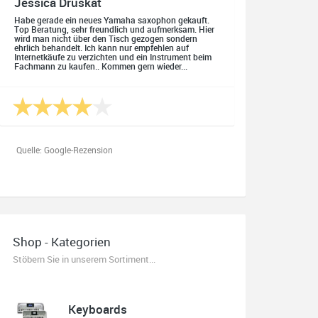
Jessica Druskat
Habe gerade ein neues Yamaha saxophon gekauft.
Top Beratung, sehr freundlich und aufmerksam. Hier
wird man nicht über den Tisch gezogen sondern
ehrlich behandelt. Ich kann nur empfehlen auf
Internetkäufe zu verzichten und ein Instrument beim
Fachmann zu kaufen.. Kommen gern wieder...
Quelle: Google-Rezension
Oliver Salzmann
Habe mir heute eine E-Gitarre und einen Amp gekauft.
Shop - Kategorien
Erstklassige Beratung vom Chef. Hier fühlt man sich
aufgehoben. Finger weg vom Internet. Kauft beim
Stöbern Sie in unserem Sortiment...
Fachmann zu guten Konditionen. Es zahlt sich aus.
Ich kaufe hier immer wieder!
Keyboards