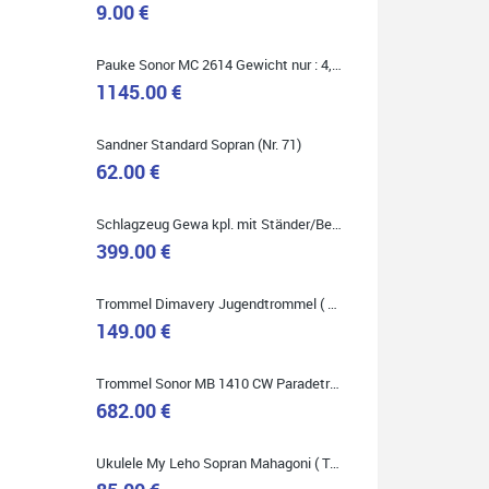
9.00 €
Marie-Luise Mroß
Pauke Sonor MC 2614 Gewicht nur : 4,9 kg ( Service Preis inkl. Werkstatt Service )
Ich bin super zufrieden mit meiner neuen Ukulele!
Einfach am Freitag vorbeigekommen, eben geklingelt
1145.00 €
und top beraten worden. Ich würde den Besuch im
Musikgeschäft Stöppel jedem Onlineshopping
vorziehen.
Sandner Standard Sopran (Nr. 71)
62.00 €
Schlagzeug Gewa kpl. mit Ständer/Becken/Hocker DER RENNER ! (Service Preis inkl. Werkstatt Service)
399.00 €
Quelle: Google-Rezension
Trommel Dimavery Jugendtrommel ( Service Preis inkl. Werkstatt Service )
149.00 €
Bella :D
Trommel Sonor MB 1410 CW Paradetrommel ( Service Preis inkl. Werkstatt Service )
Klein...aber fein!
682.00 €
Toller Service, nette Leute. Immer wieder gerne..
Ukulele My Leho Sopran Mahagoni ( Top Empfehlung ! )