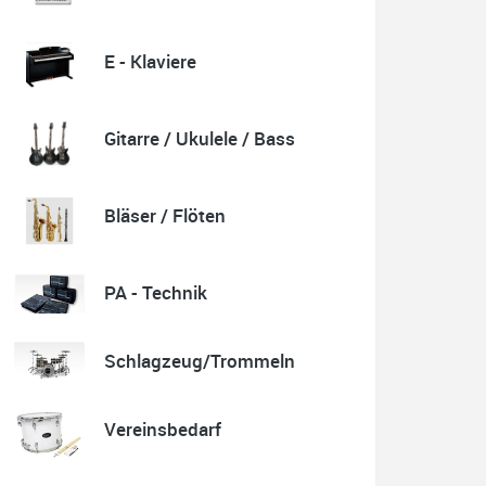
E - Klaviere
Quelle: Google-Rezension
Gitarre / Ukulele / Bass
Karl-Heinz Lubitz
Korrespondenz, Kommunikation und Verkauf top.
Bläser / Flöten
Abholung der Ware reibungslos.
Sehr zu empfehlen....
P.S. Warum in die Ferne schweifen wenn Gutes liegt
auch nah!
PA - Technik
Schlagzeug/Trommeln
Quelle: Google-Rezension
Vereinsbedarf