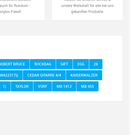
auch Ihr Rundum -
unsere Werkstatt für alle bei uns
orglos Paket!
gekauften Produkte.
ROBERT BRUCE
ROCKBAG
GIFT
EGG
28
88422317}}
CEDAR GITARRE 4/4
KAISERWALZER
1)
TAYLOR
VORF
MB 1412
MB 455