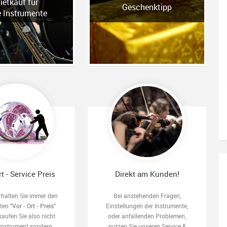
ietkauf für
Geschenktipp
e Instrumente
rt - Service Preis
Direkt am Kunden!
rhalten Sie immer den
Bei anstehenden Fragen,
sten
"Vor - Ort - Preis"
Einstellungen der Instrumente,
kaufen Sie also nicht
oder anfallenden Problemen,
 Instrument sondern
nutzen Sie unseren Service &