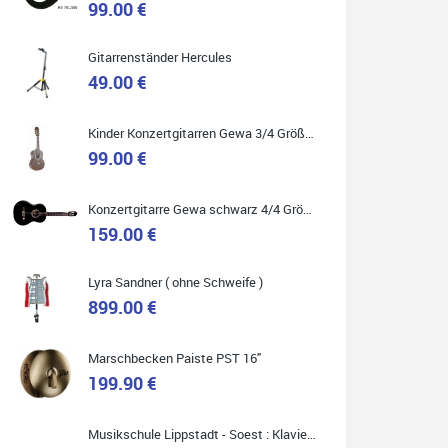
99.00 €
Gitarrenständer Hercules
49.00 €
Quelle: Google-Rezension
Kinder Konzertgitarren Gewa 3/4 Größe ( Service Preis inkl. Werkstatt Service )
99.00 €
Carsten Spiegel
Konzertgitarre Gewa schwarz 4/4 Größe ( Service Preis inkl. Werkstatt Service )
Ich war auf der Suche nach einem neuen Keyboard
und bin begeistert: ich bin super beraten worden,
159.00 €
aktuell natürlich nur telefonisch. Nachdem die
Entscheidung zum Kauf gefallen war, wurde alles
zusammengestellt, so dass ich alles nur noch
abholen musste. Top!
Lyra Sandner ( ohne Schweife )
899.00 €
Marschbecken Paiste PST 16"
199.90 €
Quelle: Google-Rezension
Musikschule Lippstadt - Soest : Klavier & Keyboardunterricht