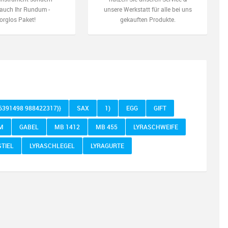
auch Ihr Rundum -
unsere Werkstatt für alle bei uns
orglos Paket!
gekauften Produkte.
76391498 988422317}}
SAX
1)
EGG
GIFT
M
GABEL
MB 1412
MB 455
LYRASCHWEIFE
STIEL
LYRASCHLEGEL
LYRAGURTE