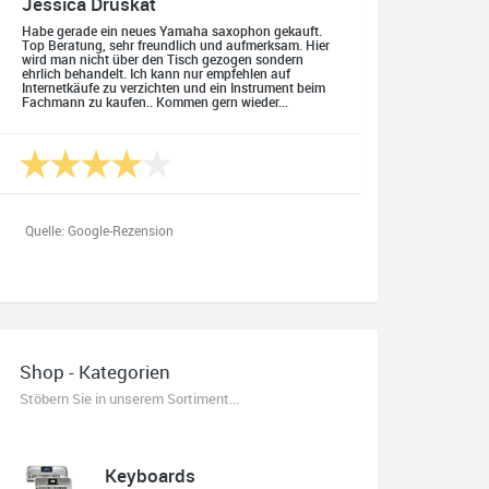
Jessica Druskat
Habe gerade ein neues Yamaha saxophon gekauft.
Top Beratung, sehr freundlich und aufmerksam. Hier
wird man nicht über den Tisch gezogen sondern
ehrlich behandelt. Ich kann nur empfehlen auf
Internetkäufe zu verzichten und ein Instrument beim
Fachmann zu kaufen.. Kommen gern wieder...
Quelle: Google-Rezension
Oliver Salzmann
Habe mir heute eine E-Gitarre und einen Amp gekauft.
Shop - Kategorien
Erstklassige Beratung vom Chef. Hier fühlt man sich
aufgehoben. Finger weg vom Internet. Kauft beim
Stöbern Sie in unserem Sortiment...
Fachmann zu guten Konditionen. Es zahlt sich aus.
Ich kaufe hier immer wieder!
Keyboards