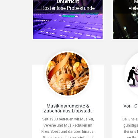
Unterricht
M
Kostenlose Probestunde
viel
Musikinstrumente &
Vor - O
Zubehör aus Lippstadt
Seit 1983 betreuen wir Musiker,
Bei uns e
Vereine und Musikschulen im
günstig
Kreis Soest und darüber hinaus.
Bei uns 
Wir setzen da an, wo einfache
nur Ihr