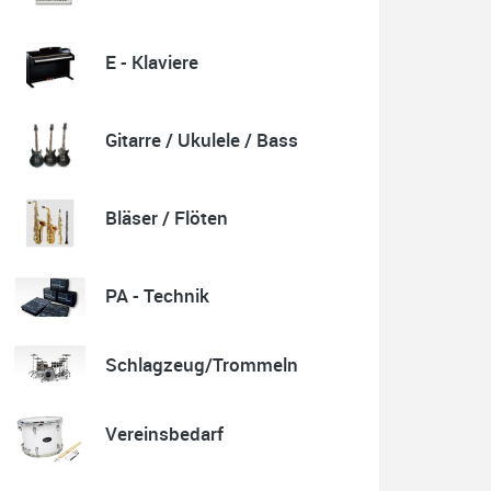
E - Klaviere
Quelle: Google-Rezension
Gitarre / Ukulele / Bass
Karl-Heinz Lubitz
Korrespondenz, Kommunikation und Verkauf top.
Bläser / Flöten
Abholung der Ware reibungslos.
Sehr zu empfehlen....
P.S. Warum in die Ferne schweifen wenn Gutes liegt
auch nah!
PA - Technik
Schlagzeug/Trommeln
Quelle: Google-Rezension
Vereinsbedarf