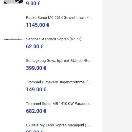
9.00 €
Marie-Luise Mroß
Pauke Sonor MC 2614 Gewicht nur : 4,9 kg ( Service Preis inkl. Werkstatt Service )
Ich bin super zufrieden mit meiner neuen Ukulele!
Einfach am Freitag vorbeigekommen, eben geklingelt
1145.00 €
und top beraten worden. Ich würde den Besuch im
Musikgeschäft Stöppel jedem Onlineshopping
vorziehen.
Sandner Standard Sopran (Nr. 71)
62.00 €
Schlagzeug Gewa kpl. mit Ständer/Becken/Hocker DER RENNER ! (Service Preis inkl. Werkstatt Service)
399.00 €
Quelle: Google-Rezension
Trommel Dimavery Jugendtrommel ( Service Preis inkl. Werkstatt Service )
149.00 €
Bella :D
Trommel Sonor MB 1410 CW Paradetrommel ( Service Preis inkl. Werkstatt Service )
Klein...aber fein!
682.00 €
Toller Service, nette Leute. Immer wieder gerne..
Ukulele My Leho Sopran Mahagoni ( Top Empfehlung ! )