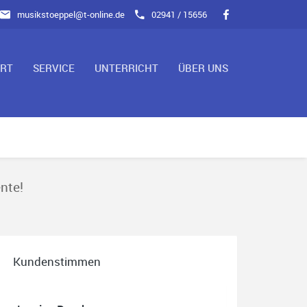
musikstoeppel@t-online.de
02941 / 15656
ART
SERVICE
UNTERRICHT
ÜBER UNS
nte!
Kundenstimmen