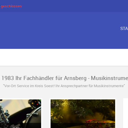
 geschlossen
ST
t 1983 Ihr Fachhändler für Arnsberg - Musikinstrume
"Vor-Ort Service im Kreis Soest! Ihr Ansprechpartner für Musikinstrumente"