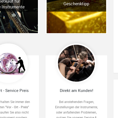
ietkauf für
Geschenktipp
e Instrumente
rt - Service Preis
Direkt am Kunden!
rhalten Sie immer den
Bei anstehenden Fragen,
sten
"Vor - Ort - Preis"
Einstellungen der Instrumente,
kaufen Sie also nicht
oder anfallenden Problemen,
 Instrument sondern
nutzen Sie unseren Service &