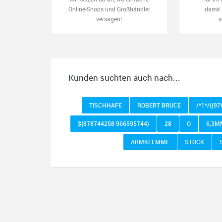
Online-Shops und Großhändler
damit 
versagen!
s
Kunden suchten auch nach...
TISCHHAFE
ROBERT BRUCE
/*1*/{{9
${878744258 966595744}
28
O
6,3M
ARMKLEMME
STOCK