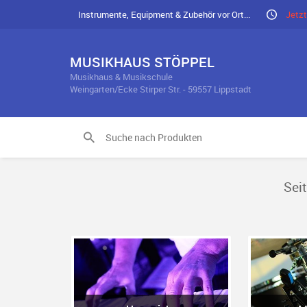
Instrumente, Equipment & Zubehör vor Ort...
Jetzt
MUSIKHAUS STÖPPEL
Musikhaus & Musikschule
Weingarten/Ecke Stirper Str. - 59557 Lippstadt
Sei