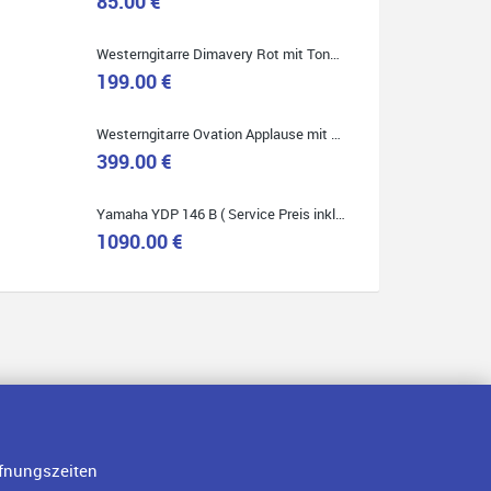
85.00 €
Westerngitarre Dimavery Rot mit Tonabnehmer ( Service Preis inkl. Werkstatt Service )
199.00 €
Quelle: Google-Rezension
Westerngitarre Ovation Applause mit Tonabnehmer ( Service Preis inkl. Werkstatt Service )
399.00 €
Yamaha YDP 146 B ( Service Preis inkl. Werkstatt Service )
1090.00 €
fnungszeiten