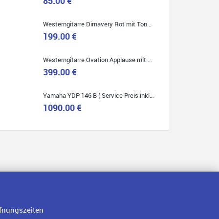
85.00 €
Westerngitarre Dimavery Rot mit Tonabnehmer ( Service Preis inkl. Werkstatt Service )
199.00 €
Quelle: Google-Rezension
Westerngitarre Ovation Applause mit Tonabnehmer ( Service Preis inkl. Werkstatt Service )
399.00 €
Yamaha YDP 146 B ( Service Preis inkl. Werkstatt Service )
1090.00 €
fnungszeiten