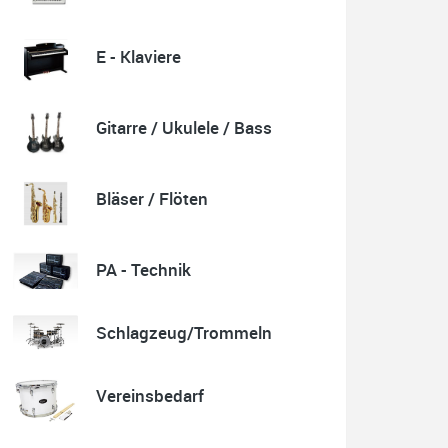
E - Klaviere
Quelle: Google-Rezension
Gitarre / Ukulele / Bass
Karl-Heinz Lubitz
Korrespondenz, Kommunikation und Verkauf top.
Bläser / Flöten
Abholung der Ware reibungslos.
Sehr zu empfehlen....
P.S. Warum in die Ferne schweifen wenn Gutes liegt
auch nah!
PA - Technik
Schlagzeug/Trommeln
Quelle: Google-Rezension
Vereinsbedarf