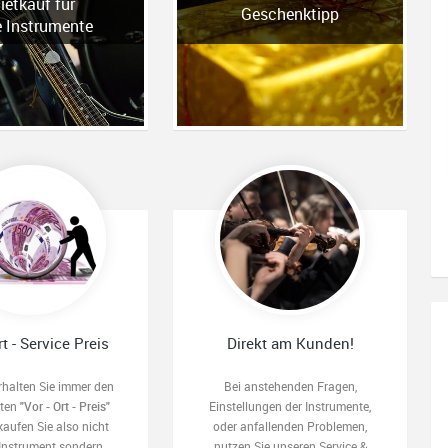
ietkauf für
Geschenktipp
e Instrumente
rt - Service Preis
Direkt am Kunden!
rhalten Sie immer den
Bei anstehenden Fragen,
sten
"Vor - Ort - Preis"
Einstellungen der Instrumente,
kaufen Sie also nicht
oder anfallenden Problemen,
 Instrument sondern
nutzen Sie unseren Service &