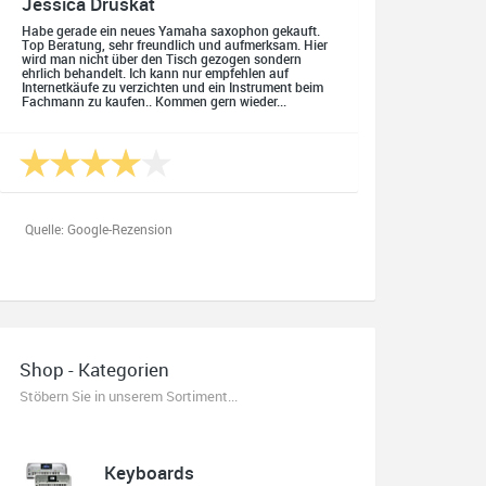
Jessica Druskat
Habe gerade ein neues Yamaha saxophon gekauft.
Top Beratung, sehr freundlich und aufmerksam. Hier
wird man nicht über den Tisch gezogen sondern
ehrlich behandelt. Ich kann nur empfehlen auf
Internetkäufe zu verzichten und ein Instrument beim
Fachmann zu kaufen.. Kommen gern wieder...
Quelle: Google-Rezension
Oliver Salzmann
Habe mir heute eine E-Gitarre und einen Amp gekauft.
Shop - Kategorien
Erstklassige Beratung vom Chef. Hier fühlt man sich
aufgehoben. Finger weg vom Internet. Kauft beim
Stöbern Sie in unserem Sortiment...
Fachmann zu guten Konditionen. Es zahlt sich aus.
Ich kaufe hier immer wieder!
Keyboards