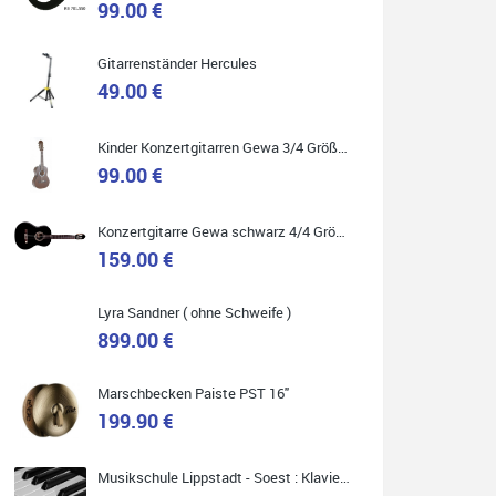
99.00 €
Gitarrenständer Hercules
49.00 €
Quelle: Google-Rezension
Kinder Konzertgitarren Gewa 3/4 Größe ( Service Preis inkl. Werkstatt Service )
99.00 €
Carsten Spiegel
Konzertgitarre Gewa schwarz 4/4 Größe ( Service Preis inkl. Werkstatt Service )
Ich war auf der Suche nach einem neuen Keyboard
und bin begeistert: ich bin super beraten worden,
159.00 €
aktuell natürlich nur telefonisch. Nachdem die
Entscheidung zum Kauf gefallen war, wurde alles
zusammengestellt, so dass ich alles nur noch
abholen musste. Top!
Lyra Sandner ( ohne Schweife )
899.00 €
Marschbecken Paiste PST 16"
199.90 €
Quelle: Google-Rezension
Musikschule Lippstadt - Soest : Klavier & Keyboardunterricht