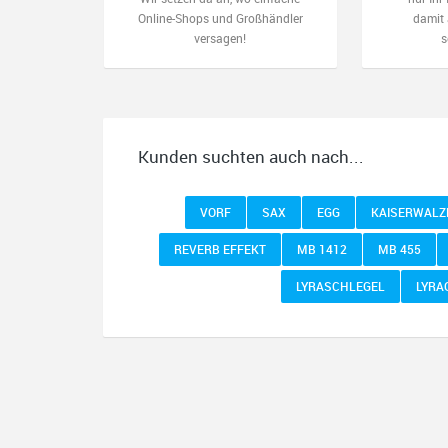
Online-Shops und Großhändler
damit 
versagen!
s
Kunden suchten auch nach...
VORF
SAX
EGG
KAISERWALZ
REVERB EFFEKT
MB 1412
MB 455
LYRASCHLEGEL
LYRA