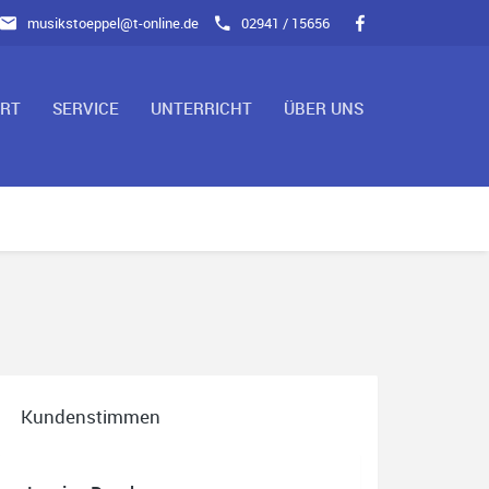
musikstoeppel@t-online.de
02941 / 15656
ART
SERVICE
UNTERRICHT
ÜBER UNS
Kundenstimmen