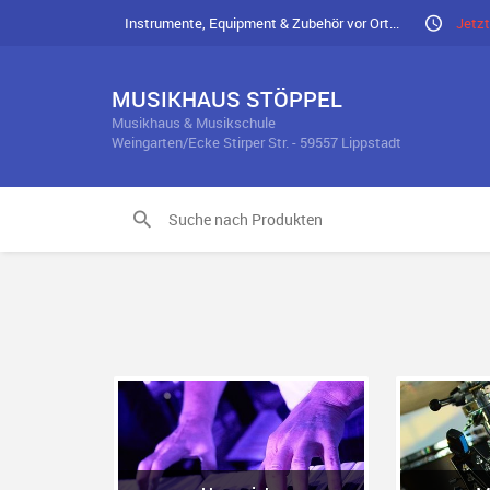
Instrumente, Equipment & Zubehör vor Ort...
Jetzt
MUSIKHAUS STÖPPEL
Musikhaus & Musikschule
Weingarten/Ecke Stirper Str. - 59557 Lippstadt