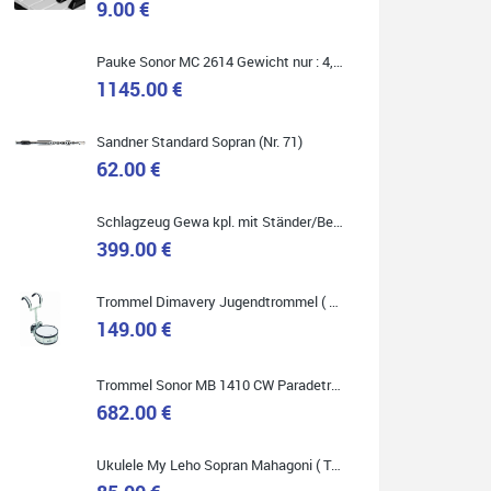
9.00 €
Marie-Luise Mroß
Pauke Sonor MC 2614 Gewicht nur : 4,9 kg ( Service Preis inkl. Werkstatt Service )
Ich bin super zufrieden mit meiner neuen Ukulele!
1145.00 €
Einfach am Freitag vorbeigekommen, eben geklingelt
und top beraten worden. Ich würde den Besuch im
Musikgeschäft Stöppel jedem Onlineshopping
vorziehen.
Sandner Standard Sopran (Nr. 71)
62.00 €
Schlagzeug Gewa kpl. mit Ständer/Becken/Hocker DER RENNER ! (Service Preis inkl. Werkstatt Service)
399.00 €
Quelle: Google-Rezension
Trommel Dimavery Jugendtrommel ( Service Preis inkl. Werkstatt Service )
149.00 €
Bella :D
Trommel Sonor MB 1410 CW Paradetrommel ( Service Preis inkl. Werkstatt Service )
Klein...aber fein!
682.00 €
Toller Service, nette Leute. Immer wieder gerne..
Ukulele My Leho Sopran Mahagoni ( Top Empfehlung ! )