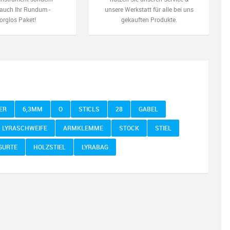
auch Ihr Rundum -
unsere Werkstatt für alle bei uns
orglos Paket!
gekauften Produkte.
ER
6,3MM
O
STICLS
28
GABEL
LYRASCHWEIFE
ARMKLEMME
STOCK
STIEL
GURTE
HOLZSTIEL
LYRABAG