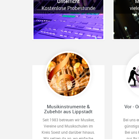
Unterricht
M
Kostenlose Probestunde
viel
Musikinstrumente &
Vor - O
Zubehör aus Lippstadt
Seit 1983 betreuen wir Musiker,
Bei uns e
Vereine und Musikschulen im
günstig
Kreis Soest und darüber hinaus.
Bei uns 
Wir setzen da an, wo einfache
nur Ihr