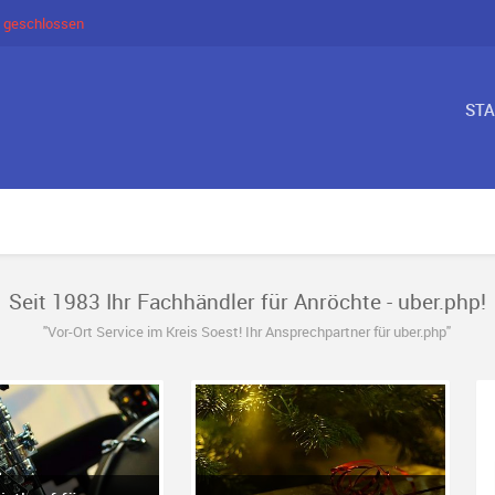
 geschlossen
ST
Seit 1983 Ihr Fachhändler für Anröchte - uber.php!
"Vor-Ort Service im Kreis Soest! Ihr Ansprechpartner für uber.php"