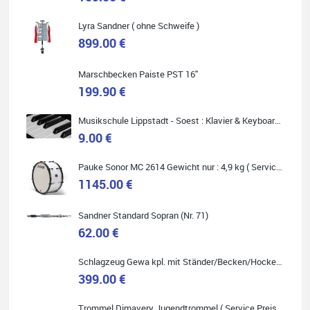
Lyra Sandner ( ohne Schweife )
Carsten Spiegel
899.00 €
Ich war auf der Suche nach einem neuen Keyboard und bin
begeistert: ich bin super beraten worden, aktuell natürlich nur
telefonisch. Nachdem die Entscheidung zum Kauf gefallen war,
wurde alles zusammengestellt, so dass ich alles nur noch
Marschbecken Paiste PST 16"
abholen musste. Top!
199.90 €
Musikschule Lippstadt - Soest : Klavier & Keyboardunterricht
9.00 €
Quelle: Google-Rezension
Pauke Sonor MC 2614 Gewicht nur : 4,9 kg ( Service Preis inkl. Werkstatt Service )
1145.00 €
Sandner Standard Sopran (Nr. 71)
62.00 €
Marie-Luise Mroß
Ich bin super zufrieden mit meiner neuen Ukulele! Einfach am
Schlagzeug Gewa kpl. mit Ständer/Becken/Hocker DER RENNER ! (Service Preis inkl. Werkstatt Service)
Freitag vorbeigekommen, eben geklingelt und top beraten
worden. Ich würde den Besuch im Musikgeschäft Stöppel jedem
399.00 €
Onlineshopping vorziehen.
Trommel Dimavery Jugendtrommel ( Service Preis inkl. Werkstatt Service )