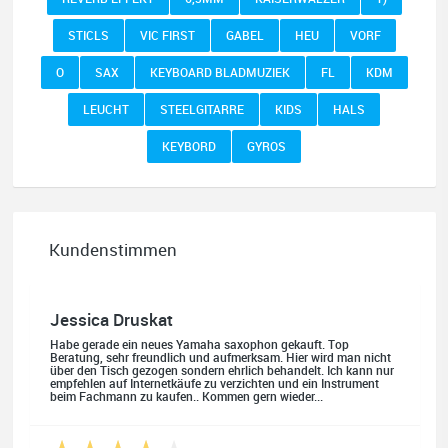
STICLS
VIC FIRST
GABEL
HEU
VORF
O
SAX
KEYBOARD BLADMUZIEK
FL
KDM
LEUCHT
STEELGITARRE
KIDS
HALS
KEYBORD
GYROS
Kundenstimmen
Jessica Druskat
Habe gerade ein neues Yamaha saxophon gekauft. Top
Beratung, sehr freundlich und aufmerksam. Hier wird man nicht
über den Tisch gezogen sondern ehrlich behandelt. Ich kann nur
empfehlen auf Internetkäufe zu verzichten und ein Instrument
beim Fachmann zu kaufen.. Kommen gern wieder...