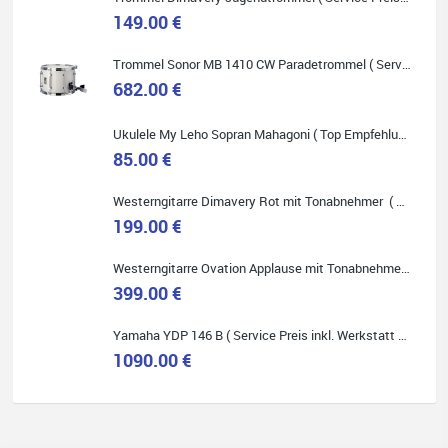
149.00 €
Trommel Sonor MB 1410 CW Paradetrommel ( Service Preis inkl. Werkstatt Service )
Quelle: Google-Rezension
682.00 €
Ukulele My Leho Sopran Mahagoni ( Top Empfehlung ! )
85.00 €
Westerngitarre Dimavery Rot mit Tonabnehmer ( Service Preis inkl. Werkstatt Service )
Bella :D
199.00 €
Klein...aber fein!
Toller Service, nette Leute. Immer wieder gerne..
Westerngitarre Ovation Applause mit Tonabnehmer ( Service Preis inkl. Werkstatt Service )
399.00 €
Yamaha YDP 146 B ( Service Preis inkl. Werkstatt Service )
1090.00 €
Quelle: Google-Rezension