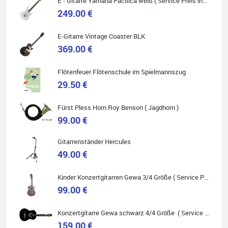
E - Gitarre Yamaha Pacifica weiß ( Service Preis inkl. Werkstatt Service )
249.00 €
E-Gitarre Vintage Coaster BLK
Quelle: Google-Rezension
369.00 €
Flötenfeuer Flötenschule im Spielmannszug
29.50 €
Helene Balluff
Das Musikhaus Stöppel ist super!
Fürst Pless Horn Roy Benson ( Jagdhorn )
Ich habe eine Westerngitarre gekauft.
99.00 €
Die Qualität und das Preis-Leistungsverhältnis sind erstaunlich.
Die Beratung und der Service war ebenfalls ausgezeichnet und
ich empfehle es jedem der sich ein Musikinstrument zulegen
möchte.
Gitarrenständer Hercules
49.00 €
Kinder Konzertgitarren Gewa 3/4 Größe ( Service Preis inkl. Werkstatt Service )
99.00 €
Quelle: Google-Rezension
Konzertgitarre Gewa schwarz 4/4 Größe ( Service Preis inkl. Werkstatt Service )
159.00 €